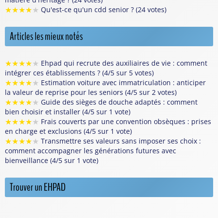
★
★
★
★
★
Qu'est-ce qu'un cdd senior ? (24 votes)
Articles les mieux notés
★
★
★
★
★
Ehpad qui recrute des auxiliaires de vie : comment
intégrer ces établissements ? (4/5 sur 5 votes)
★
★
★
★
★
Estimation voiture avec immatriculation : anticiper
la valeur de reprise pour les seniors (4/5 sur 2 votes)
★
★
★
★
★
Guide des sièges de douche adaptés : comment
bien choisir et installer (4/5 sur 1 vote)
★
★
★
★
★
Frais couverts par une convention obsèques : prises
en charge et exclusions (4/5 sur 1 vote)
★
★
★
★
★
Transmettre ses valeurs sans imposer ses choix :
comment accompagner les générations futures avec
bienveillance (4/5 sur 1 vote)
Trouver un EHPAD