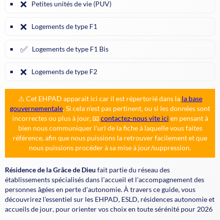
❌
Petites unités de vie (PUV)
❌
Logements de type F1
✅
Logements de type F1 Bis
❌
Logements de type F2
⚠️ Cet EHPAD apparait ici car il est répertorié dans la
la base
gouvernementale
. Si cela n'est pas pertinent, ou si les données sont
incorrectes ou plus à jour, 📧
contactez-nous vite ici
en pensant à
bien nous communiquer l'url de la fiche à laquelle vous faites
référence, afin que nous puissions la retrouver facilement et que
nous puissions procéder à sa mise à jour/suppression.
Résidence de la Grâce de Dieu
fait partie du réseau des
établissements spécialisés dans l'accueil et l'accompagnement des
personnes âgées en perte d'autonomie. À travers ce guide, vous
découvrirez l'essentiel sur les
EHPAD
,
ESLD
,
résidences autonomie
et
accueils de jour
, pour orienter vos choix en toute sérénité pour 2026