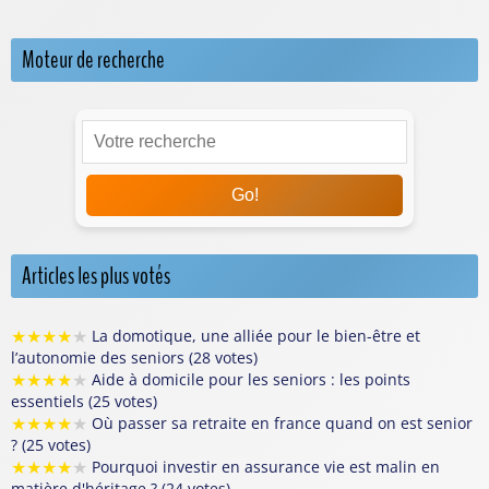
Moteur de recherche
Go!
Articles les plus votés
★
★
★
★
★
La domotique, une alliée pour le bien-être et
l’autonomie des seniors (28 votes)
★
★
★
★
★
Aide à domicile pour les seniors : les points
essentiels (25 votes)
★
★
★
★
★
Où passer sa retraite en france quand on est senior
? (25 votes)
★
★
★
★
★
Pourquoi investir en assurance vie est malin en
matière d'héritage ? (24 votes)