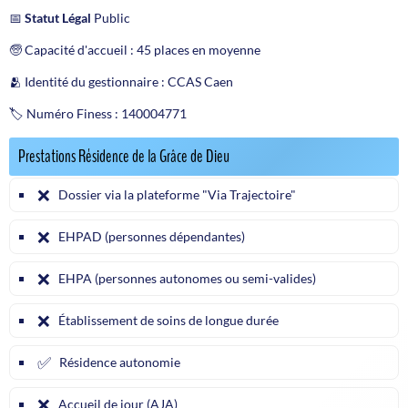
📅
Statut Légal
Public
🧓 Capacité d'accueil : 45 places en moyenne
🫂 Identité du gestionnaire : CCAS Caen
🏷️ Numéro Finess : 140004771
Prestations Résidence de la Grâce de Dieu
❌
Dossier via la plateforme "Via Trajectoire"
❌
EHPAD (personnes dépendantes)
❌
EHPA (personnes autonomes ou semi-valides)
❌
Établissement de soins de longue durée
✅
Résidence autonomie
❌
Accueil de jour (AJA)