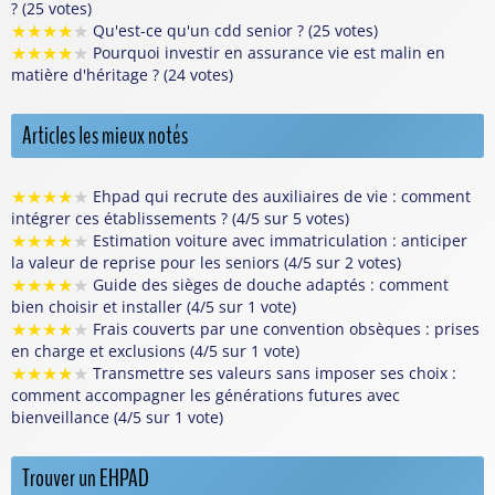
? (25 votes)
★
★
★
★
★
Qu'est-ce qu'un cdd senior ? (25 votes)
★
★
★
★
★
Pourquoi investir en assurance vie est malin en
matière d'héritage ? (24 votes)
Articles les mieux notés
★
★
★
★
★
Ehpad qui recrute des auxiliaires de vie : comment
intégrer ces établissements ? (4/5 sur 5 votes)
★
★
★
★
★
Estimation voiture avec immatriculation : anticiper
la valeur de reprise pour les seniors (4/5 sur 2 votes)
★
★
★
★
★
Guide des sièges de douche adaptés : comment
bien choisir et installer (4/5 sur 1 vote)
★
★
★
★
★
Frais couverts par une convention obsèques : prises
en charge et exclusions (4/5 sur 1 vote)
★
★
★
★
★
Transmettre ses valeurs sans imposer ses choix :
comment accompagner les générations futures avec
bienveillance (4/5 sur 1 vote)
Trouver un EHPAD