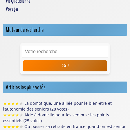
Vie Quotidienne
Voyager
Moteur de recherche
Go!
Articles les plus votés
★
★
★
★
★
La domotique, une alliée pour le bien-être et
l’autonomie des seniors (28 votes)
★
★
★
★
★
Aide à domicile pour les seniors : les points
essentiels (25 votes)
★
★
★
★
★
Où passer sa retraite en france quand on est senior