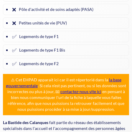
❌
Pôle d'activité et de soins adaptés (PASA)
❌
Petites unités de vie (PUV)
✅
Logements de type F1
✅
Logements de type F1 Bis
✅
Logements de type F2
⚠️ Cet EHPAD apparait ici car il est répertorié dans la
la base
gouvernementale
. Si cela n'est pas pertinent, ou si les données sont
incorrectes ou plus à jour, 📧
contactez-nous vite ici
en pensant à
bien nous communiquer l'url de la fiche à laquelle vous faites
référence, afin que nous puissions la retrouver facilement et que
nous puissions procéder à sa mise à jour/suppression.
La Bastide des Calanques
fait partie du réseau des établissements
spécialisés dans l'accueil et l'accompagnement des personnes âgées