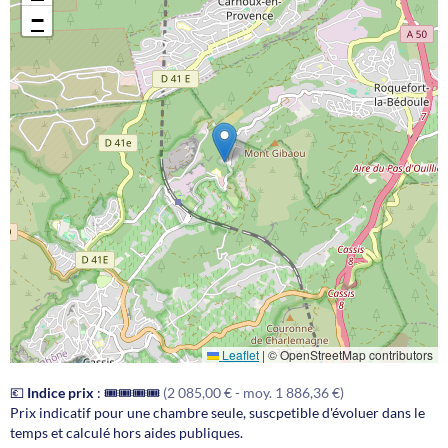
−
Leaflet
|
© OpenStreetMap contributors
💶
Indice prix
:
🎟️🎟️🎟️🎟️
(2 085,00 € - moy. 1 886,36 €)
Prix indicatif pour une chambre seule, suscpetible d'évoluer dans le
temps et calculé hors aides publiques.