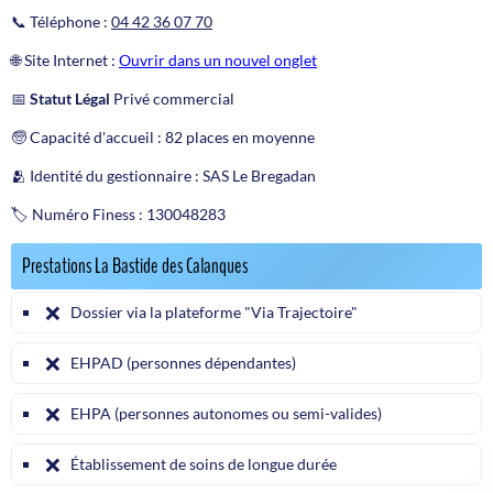
📞 Téléphone :
04 42 36 07 70
🌐 Site Internet :
Ouvrir dans un nouvel onglet
📅
Statut Légal
Privé commercial
🧓 Capacité d'accueil : 82 places en moyenne
🫂 Identité du gestionnaire : SAS Le Bregadan
🏷️ Numéro Finess : 130048283
Prestations La Bastide des Calanques
❌
Dossier via la plateforme "Via Trajectoire"
❌
EHPAD (personnes dépendantes)
❌
EHPA (personnes autonomes ou semi-valides)
❌
Établissement de soins de longue durée