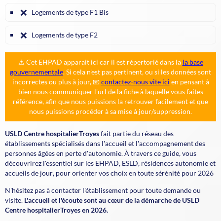
❌
Logements de type F1 Bis
❌
Logements de type F2
⚠️ Cet EHPAD apparait ici car il est répertorié dans la
la base
gouvernementale
. Si cela n'est pas pertinent, ou si les données sont
incorrectes ou plus à jour, 📧
contactez-nous vite ici
en pensant à
bien nous communiquer l'url de la fiche à laquelle vous faites
référence, afin que nous puissions la retrouver facilement et que
nous puissions procéder à sa mise à jour/suppression.
USLD Centre hospitalierTroyes
fait partie du réseau des
établissements spécialisés dans l'accueil et l'accompagnement des
personnes âgées en perte d'autonomie. À travers ce guide, vous
découvrirez l'essentiel sur les
EHPAD
,
ESLD
,
résidences autonomie
et
accueils de jour
, pour orienter vos choix en toute sérénité pour 2026
N'hésitez pas à contacter l'établissement pour toute demande ou
visite.
L'accueil et l'écoute sont au cœur de la démarche de USLD
Centre hospitalierTroyes en 2026.