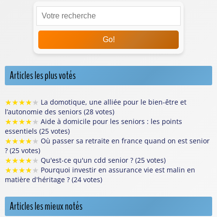
Go!
Articles les plus votés
★
★
★
★
★
La domotique, une alliée pour le bien-être et
l’autonomie des seniors (28 votes)
★
★
★
★
★
Aide à domicile pour les seniors : les points
essentiels (25 votes)
★
★
★
★
★
Où passer sa retraite en france quand on est senior
? (25 votes)
★
★
★
★
★
Qu'est-ce qu'un cdd senior ? (25 votes)
★
★
★
★
★
Pourquoi investir en assurance vie est malin en
matière d'héritage ? (24 votes)
Articles les mieux notés