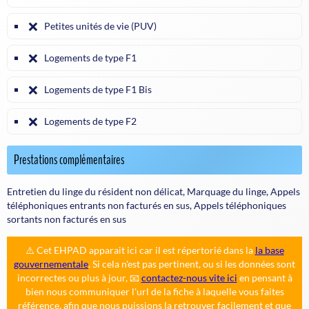
❌
Petites unités de vie (PUV)
❌
Logements de type F1
❌
Logements de type F1 Bis
❌
Logements de type F2
Prestations complémentaires
Entretien du linge du résident non délicat, Marquage du linge, Appels
téléphoniques entrants non facturés en sus, Appels téléphoniques
sortants non facturés en sus
⚠️ Cet EHPAD apparait ici car il est répertorié dans la
la base
gouvernementale
. Si cela n'est pas pertinent, ou si les données sont
incorrectes ou plus à jour, 📧
contactez-nous vite ici
en pensant à
bien nous communiquer l'url de la fiche à laquelle vous faites
référence, afin que nous puissions la retrouver facilement et que