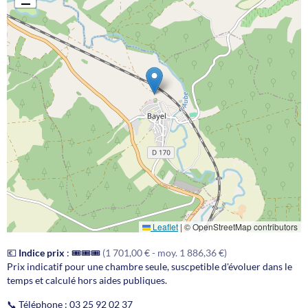
Leaflet
|
© OpenStreetMap contributors
💶
Indice prix
:
🎟️🎟️🎟️
(1 701,00 € - moy. 1 886,36 €)
Prix indicatif pour une chambre seule, suscpetible d'évoluer dans le
temps et calculé hors aides publiques.
📞 Téléphone :
03 25 92 02 37