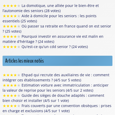
★
★
★
★
★
La domotique, une alliée pour le bien-être et
l’autonomie des seniors (28 votes)
★
★
★
★
★
Aide à domicile pour les seniors : les points
essentiels (25 votes)
★
★
★
★
★
Où passer sa retraite en france quand on est senior
? (25 votes)
★
★
★
★
★
Pourquoi investir en assurance vie est malin en
matière d'héritage ? (24 votes)
★
★
★
★
★
Qu'est-ce qu'un cdd senior ? (24 votes)
Articles les mieux notés
★
★
★
★
★
Ehpad qui recrute des auxiliaires de vie : comment
intégrer ces établissements ? (4/5 sur 5 votes)
★
★
★
★
★
Estimation voiture avec immatriculation : anticiper
la valeur de reprise pour les seniors (4/5 sur 2 votes)
★
★
★
★
★
Guide des sièges de douche adaptés : comment
bien choisir et installer (4/5 sur 1 vote)
★
★
★
★
★
Frais couverts par une convention obsèques : prises
en charge et exclusions (4/5 sur 1 vote)