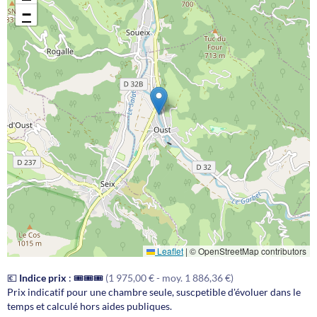
−
Leaflet
|
© OpenStreetMap contributors
💶
Indice prix
:
🎟️🎟️🎟️
(1 975,00 € - moy. 1 886,36 €)
Prix indicatif pour une chambre seule, suscpetible d'évoluer dans le
temps et calculé hors aides publiques.