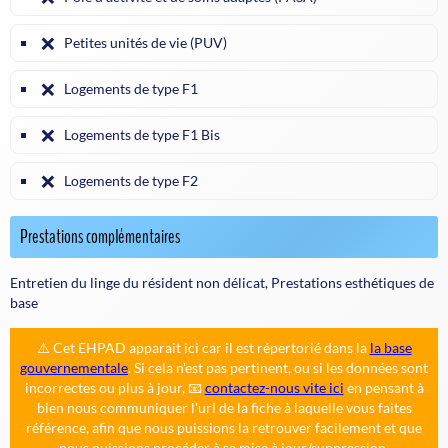
❌
Petites unités de vie (PUV)
❌
Logements de type F1
❌
Logements de type F1 Bis
❌
Logements de type F2
Prestations complémentaires
Entretien du linge du résident non délicat, Prestations esthétiques de
base
⚠️ Cet EHPAD apparait ici car il est répertorié dans la
la base
gouvernementale
. Si cela n'est pas pertinent, ou si les données sont
incorrectes ou plus à jour, 📧
contactez-nous vite ici
en pensant à
bien nous communiquer l'url de la fiche à laquelle vous faites
référence, afin que nous puissions la retrouver facilement et que
nous puissions procéder à sa mise à jour/suppression.