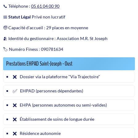
📞 Téléphone :
05 61 04 00 90
📅
Statut Légal
Privé non lucratif
🧓 Capacité d'accueil : 29 places en moyenne
🫂 Identité du gestionnaire : Association M.R. St Joseph
🏷️ Numéro Finess : 090781634
Prestations EHPAD Saint-Joseph - Oust
❌
Dossier via la plateforme "Via Trajectoire"
✅
EHPAD (personnes dépendantes)
❌
EHPA (personnes autonomes ou semi-valides)
❌
Établissement de soins de longue durée
❌
Résidence autonomie