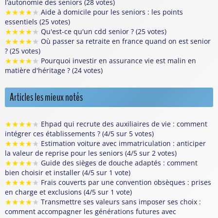
l’autonomie des seniors (28 votes)
★
★
★
★
★
Aide à domicile pour les seniors : les points
essentiels (25 votes)
★
★
★
★
★
Qu'est-ce qu'un cdd senior ? (25 votes)
★
★
★
★
★
Où passer sa retraite en france quand on est senior
? (25 votes)
★
★
★
★
★
Pourquoi investir en assurance vie est malin en
matière d'héritage ? (24 votes)
Articles les mieux notés
★
★
★
★
★
Ehpad qui recrute des auxiliaires de vie : comment
intégrer ces établissements ? (4/5 sur 5 votes)
★
★
★
★
★
Estimation voiture avec immatriculation : anticiper
la valeur de reprise pour les seniors (4/5 sur 2 votes)
★
★
★
★
★
Guide des sièges de douche adaptés : comment
bien choisir et installer (4/5 sur 1 vote)
★
★
★
★
★
Frais couverts par une convention obsèques : prises
en charge et exclusions (4/5 sur 1 vote)
★
★
★
★
★
Transmettre ses valeurs sans imposer ses choix :
comment accompagner les générations futures avec