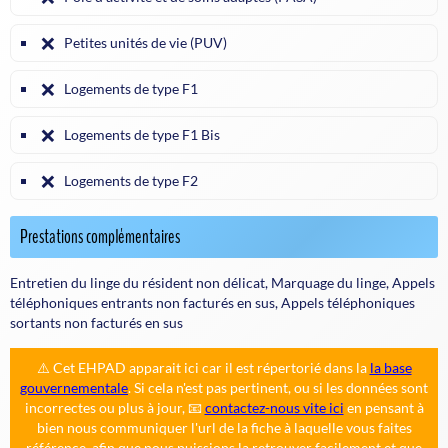
❌
Petites unités de vie (PUV)
❌
Logements de type F1
❌
Logements de type F1 Bis
❌
Logements de type F2
Prestations complémentaires
Entretien du linge du résident non délicat, Marquage du linge, Appels
téléphoniques entrants non facturés en sus, Appels téléphoniques
sortants non facturés en sus
⚠️ Cet EHPAD apparait ici car il est répertorié dans la
la base
gouvernementale
. Si cela n'est pas pertinent, ou si les données sont
incorrectes ou plus à jour, 📧
contactez-nous vite ici
en pensant à
bien nous communiquer l'url de la fiche à laquelle vous faites
référence, afin que nous puissions la retrouver facilement et que