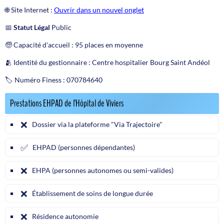
🌐 Site Internet :
Ouvrir dans un nouvel onglet
📅
Statut Légal
Public
🧓 Capacité d'accueil : 95 places en moyenne
🫂 Identité du gestionnaire : Centre hospitalier Bourg Saint Andéol
🏷️ Numéro Finess : 070784640
Prestations EHPAD de l'Hôpital de Viviers
❌
Dossier via la plateforme "Via Trajectoire"
✅
EHPAD (personnes dépendantes)
❌
EHPA (personnes autonomes ou semi-valides)
❌
Établissement de soins de longue durée
❌
Résidence autonomie