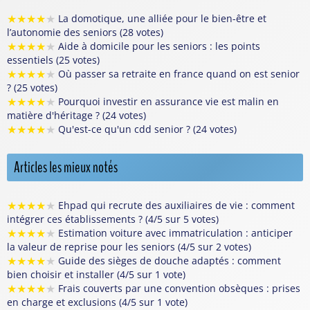
★
★
★
★
★
La domotique, une alliée pour le bien-être et
l’autonomie des seniors (28 votes)
★
★
★
★
★
Aide à domicile pour les seniors : les points
essentiels (25 votes)
★
★
★
★
★
Où passer sa retraite en france quand on est senior
? (25 votes)
★
★
★
★
★
Pourquoi investir en assurance vie est malin en
matière d'héritage ? (24 votes)
★
★
★
★
★
Qu'est-ce qu'un cdd senior ? (24 votes)
Articles les mieux notés
★
★
★
★
★
Ehpad qui recrute des auxiliaires de vie : comment
intégrer ces établissements ? (4/5 sur 5 votes)
★
★
★
★
★
Estimation voiture avec immatriculation : anticiper
la valeur de reprise pour les seniors (4/5 sur 2 votes)
★
★
★
★
★
Guide des sièges de douche adaptés : comment
bien choisir et installer (4/5 sur 1 vote)
★
★
★
★
★
Frais couverts par une convention obsèques : prises
en charge et exclusions (4/5 sur 1 vote)