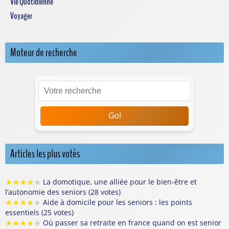
Vie Quotidienne
Voyager
Moteur de recherche
Go!
Articles les plus votés
★
★
★
★
★
La domotique, une alliée pour le bien-être et
l’autonomie des seniors (28 votes)
★
★
★
★
★
Aide à domicile pour les seniors : les points
essentiels (25 votes)
★
★
★
★
★
Où passer sa retraite en france quand on est senior