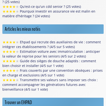
? (25 votes)
★
★
★
★
★
Qu'est-ce qu'un cdd senior ? (25 votes)
★
★
★
★
★
Pourquoi investir en assurance vie est malin en
matière d'héritage ? (24 votes)
Articles les mieux notés
★
★
★
★
★
Ehpad qui recrute des auxiliaires de vie : comment
intégrer ces établissements ? (4/5 sur 5 votes)
★
★
★
★
★
Estimation voiture avec immatriculation : anticiper
la valeur de reprise pour les seniors (4/5 sur 2 votes)
★
★
★
★
★
Guide des sièges de douche adaptés : comment
bien choisir et installer (4/5 sur 1 vote)
★
★
★
★
★
Frais couverts par une convention obsèques : prises
en charge et exclusions (4/5 sur 1 vote)
★
★
★
★
★
Transmettre ses valeurs sans imposer ses choix :
comment accompagner les générations futures avec
bienveillance (4/5 sur 1 vote)
Trouver un EHPAD