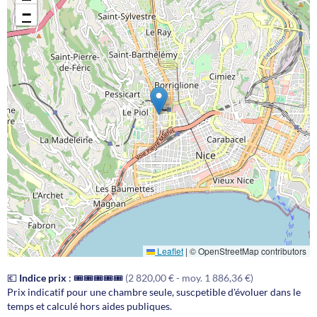
−
Leaflet
|
© OpenStreetMap contributors
💶
Indice prix
:
🎟️🎟️🎟️🎟️🎟️
(2 820,00 € - moy. 1 886,36 €)
Prix indicatif pour une chambre seule, suscpetible d'évoluer dans le
temps et calculé hors aides publiques.