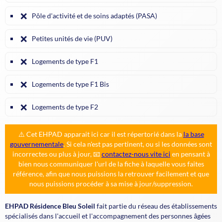
❌
Pôle d'activité et de soins adaptés (PASA)
❌
Petites unités de vie (PUV)
❌
Logements de type F1
❌
Logements de type F1 Bis
❌
Logements de type F2
⚠️ Cet EHPAD apparait ici car il est répertorié dans la
la base
gouvernementale
. Si cela n'est pas pertinent, ou si les données sont
incorrectes ou plus à jour, 📧
contactez-nous vite ici
en pensant à
bien nous communiquer l'url de la fiche à laquelle vous faites
référence, afin que nous puissions la retrouver facilement et que
nous puissions procéder à sa mise à jour/suppression.
EHPAD Résidence Bleu Soleil
fait partie du réseau des établissements
spécialisés dans l'accueil et l'accompagnement des personnes âgées