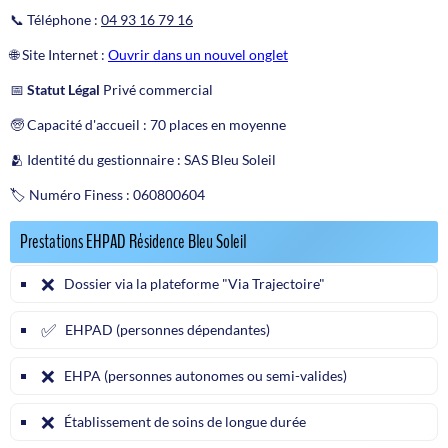
📞 Téléphone :
04 93 16 79 16
🌐 Site Internet :
Ouvrir dans un nouvel onglet
📅
Statut Légal
Privé commercial
🧓 Capacité d'accueil : 70 places en moyenne
🫂 Identité du gestionnaire : SAS Bleu Soleil
🏷️ Numéro Finess : 060800604
Prestations EHPAD Résidence Bleu Soleil
❌
Dossier via la plateforme "Via Trajectoire"
✅
EHPAD (personnes dépendantes)
❌
EHPA (personnes autonomes ou semi-valides)
❌
Établissement de soins de longue durée