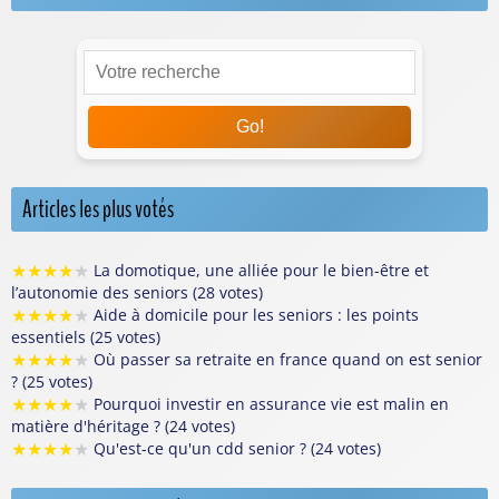
Go!
Articles les plus votés
★
★
★
★
★
La domotique, une alliée pour le bien-être et
l’autonomie des seniors (28 votes)
★
★
★
★
★
Aide à domicile pour les seniors : les points
essentiels (25 votes)
★
★
★
★
★
Où passer sa retraite en france quand on est senior
? (25 votes)
★
★
★
★
★
Pourquoi investir en assurance vie est malin en
matière d'héritage ? (24 votes)
★
★
★
★
★
Qu'est-ce qu'un cdd senior ? (24 votes)