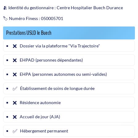
🫂 Identité du gestionnaire : Centre Hospitalier Buech Durance
🏷️ Numéro Finess : 050005701
Prestations USLD le Buech
❌
Dossier via la plateforme "Via Trajectoire"
❌
EHPAD (personnes dépendantes)
❌
EHPA (personnes autonomes ou semi-valides)
✅
Établissement de soins de longue durée
❌
Résidence autonomie
❌
Accueil de jour (AJA)
✅
Hébergement permanent