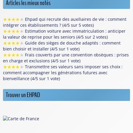
Articles les mieux notés
★
★
★
★
★
Ehpad qui recrute des auxiliaires de vie : comment
intégrer ces établissements ? (4/5 sur 5 votes)
★
★
★
★
★
Estimation voiture avec immatriculation : anticiper
la valeur de reprise pour les seniors (4/5 sur 2 votes)
★
★
★
★
★
Guide des sièges de douche adaptés : comment
bien choisir et installer (4/5 sur 1 vote)
★
★
★
★
★
Frais couverts par une convention obsèques : prises
en charge et exclusions (4/5 sur 1 vote)
★
★
★
★
★
Transmettre ses valeurs sans imposer ses choix :
comment accompagner les générations futures avec
bienveillance (4/5 sur 1 vote)
Trouver un EHPAD