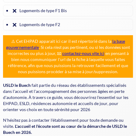
❌
Logements de type F1 Bis
❌
Logements de type F2
⚠️ Cet EHPAD apparait ici car il est répertorié dans la
la base
gouvernementale
. Si cela n'est pas pertinent, ou si les données sont
incorrectes ou plus à jour, 📧
contactez-nous vite ici
en pensant à
bien nous communiquer l'url de la fiche à laquelle vous faites
référence, afin que nous puissions la retrouver facilement et que
nous puissions procéder à sa mise à jour/suppression.
USLD le Buech
fait partie du réseau des établissements spécialisés
dans l'accueil et l'accompagnement des personnes âgées en perte
d'autonomie. À travers ce guide, vous découvrirez l'essentiel sur les
EHPAD
,
ESLD
,
résidences autonomie
et
accueils de jour
, pour
orienter vos choix en toute sérénité pour 2026
N'hésitez pas à contacter l'établissement pour toute demande ou
visite.
L'accueil et l'écoute sont au cœur de la démarche de USLD le
Buech en 2026.