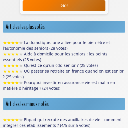
Go!
Articles les plus votés
★
★
★
★
★
La domotique, une alliée pour le bien-être et
l’autonomie des seniors (28 votes)
★
★
★
★
★
Aide à domicile pour les seniors : les points
essentiels (25 votes)
★
★
★
★
★
Qu'est-ce qu'un cdd senior ? (25 votes)
★
★
★
★
★
Où passer sa retraite en france quand on est senior
? (25 votes)
★
★
★
★
★
Pourquoi investir en assurance vie est malin en
matière d'héritage ? (24 votes)
Articles les mieux notés
★
★
★
★
★
Ehpad qui recrute des auxiliaires de vie : comment
intégrer ces établissements ? (4/5 sur 5 votes)