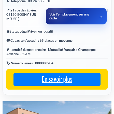
📞 Téléphone : 03 24 53 93 10
📍 21 rue des Euvies,
]
Voir l'emplacement sur une
08120 BOGNY SUR
carte
MEUSE [
📅
Statut Légal
Privé non lucratif
🧓 Capacité d'accueil : 65 places en moyenne
🫂 Identité du gestionnaire : Mutualité française Champagne -
Ardenne - SSAM
🏷️ Numéro Finess : 080008204
En savoir plus