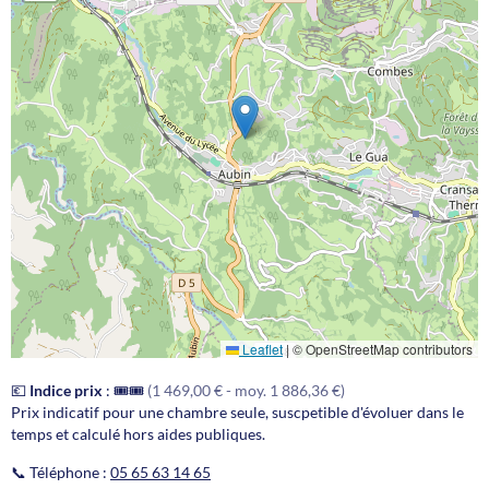
Leaflet
|
© OpenStreetMap contributors
💶
Indice prix
:
🎟️🎟️
(1 469,00 € - moy. 1 886,36 €)
Prix indicatif pour une chambre seule, suscpetible d'évoluer dans le
temps et calculé hors aides publiques.
📞 Téléphone :
05 65 63 14 65