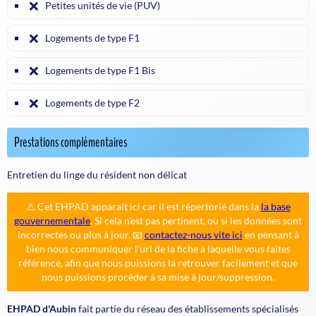
❌
Petites unités de vie (PUV)
❌
Logements de type F1
❌
Logements de type F1 Bis
❌
Logements de type F2
Prestations complémentaires
Entretien du linge du résident non délicat
⚠️ Cet EHPAD apparait ici car il est répertorié dans la
la base
gouvernementale
. Si cela n'est pas pertinent, ou si les données sont
incorrectes ou plus à jour, 📧
contactez-nous vite ici
en pensant à
bien nous communiquer l'url de la fiche à laquelle vous faites
référence, afin que nous puissions la retrouver facilement et que
nous puissions procéder à sa mise à jour/suppression.
EHPAD d'Aubin
fait partie du réseau des établissements spécialisés