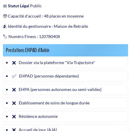
📅
Statut Légal
Public
🧓 Capacité d'accueil : 48 places en moyenne
🫂 Identité du gestionnaire : Maison de Retraite
🏷️ Numéro Finess : 120780408
Prestations EHPAD d'Aubin
❌
Dossier via la plateforme "Via Trajectoire"
✅
EHPAD (personnes dépendantes)
❌
EHPA (personnes autonomes ou semi-valides)
❌
Établissement de soins de longue durée
❌
Résidence autonomie
❌
Accueil de jour (AJA)