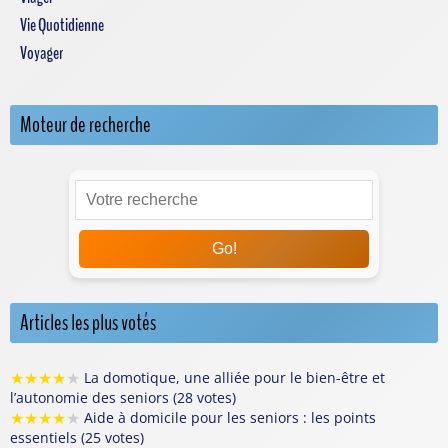
Vie Quotidienne
Voyager
Moteur de recherche
Go!
Articles les plus votés
★
★
★
★
★
La domotique, une alliée pour le bien-être et
l’autonomie des seniors (28 votes)
★
★
★
★
★
Aide à domicile pour les seniors : les points
essentiels (25 votes)