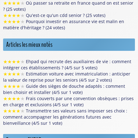
★
★
★
★
★
Où passer sa retraite en france quand on est senior
? (25 votes)
★
★
★
★
★
Qu'est-ce qu'un cdd senior ? (25 votes)
★
★
★
★
★
Pourquoi investir en assurance vie est malin en
matière d'héritage ? (24 votes)
Articles les mieux notés
★
★
★
★
★
Ehpad qui recrute des auxiliaires de vie : comment
intégrer ces établissements ? (4/5 sur 5 votes)
★
★
★
★
★
Estimation voiture avec immatriculation : anticiper
la valeur de reprise pour les seniors (4/5 sur 2 votes)
★
★
★
★
★
Guide des sièges de douche adaptés : comment
bien choisir et installer (4/5 sur 1 vote)
★
★
★
★
★
Frais couverts par une convention obsèques : prises
en charge et exclusions (4/5 sur 1 vote)
★
★
★
★
★
Transmettre ses valeurs sans imposer ses choix :
comment accompagner les générations futures avec
bienveillance (4/5 sur 1 vote)