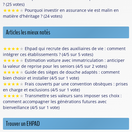
? (25 votes)
★
★
★
★
★
Pourquoi investir en assurance vie est malin en
matière d'héritage ? (24 votes)
Articles les mieux notés
★
★
★
★
★
Ehpad qui recrute des auxiliaires de vie : comment
intégrer ces établissements ? (4/5 sur 5 votes)
★
★
★
★
★
Estimation voiture avec immatriculation : anticiper
la valeur de reprise pour les seniors (4/5 sur 2 votes)
★
★
★
★
★
Guide des sièges de douche adaptés : comment
bien choisir et installer (4/5 sur 1 vote)
★
★
★
★
★
Frais couverts par une convention obsèques : prises
en charge et exclusions (4/5 sur 1 vote)
★
★
★
★
★
Transmettre ses valeurs sans imposer ses choix :
comment accompagner les générations futures avec
bienveillance (4/5 sur 1 vote)
Trouver un EHPAD