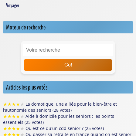
Voyager
Moteur de recherche
Go!
Articles les plus votés
★
★
★
★
★
La domotique, une alliée pour le bien-être et
l’autonomie des seniors (28 votes)
★
★
★
★
★
Aide à domicile pour les seniors : les points
essentiels (25 votes)
★
★
★
★
★
Qu'est-ce qu'un cdd senior ? (25 votes)
★
★
★
★
★
Où passer sa retraite en france quand on est senior