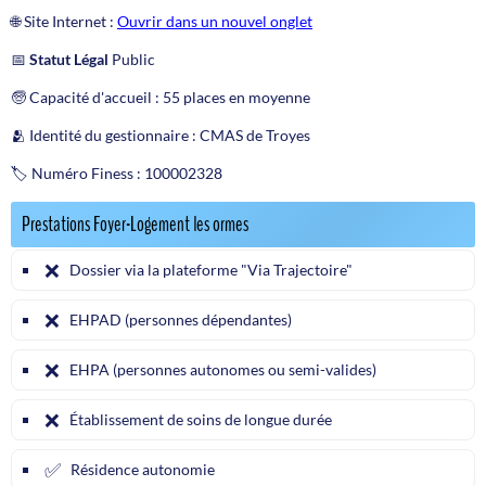
🌐 Site Internet :
Ouvrir dans un nouvel onglet
📅
Statut Légal
Public
🧓 Capacité d'accueil : 55 places en moyenne
🫂 Identité du gestionnaire : CMAS de Troyes
🏷️ Numéro Finess : 100002328
Prestations Foyer-Logement les ormes
❌
Dossier via la plateforme "Via Trajectoire"
❌
EHPAD (personnes dépendantes)
❌
EHPA (personnes autonomes ou semi-valides)
❌
Établissement de soins de longue durée
✅
Résidence autonomie