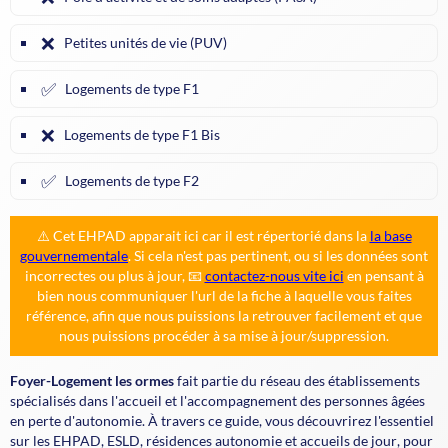
❌
Petites unités de vie (PUV)
✅
Logements de type F1
❌
Logements de type F1 Bis
✅
Logements de type F2
⚠️ Cet EHPAD apparait ici car il est répertorié dans la
la base
gouvernementale
. Si cela n'est pas pertinent, ou si les données sont
incorrectes ou plus à jour, 📧
contactez-nous vite ici
en pensant à
bien nous communiquer l'url de la fiche à laquelle vous faites
référence, afin que nous puissions la retrouver facilement et que
nous puissions procéder à sa mise à jour/suppression.
Foyer-Logement les ormes
fait partie du réseau des établissements
spécialisés dans l'accueil et l'accompagnement des personnes âgées
en perte d'autonomie. À travers ce guide, vous découvrirez l'essentiel
sur les
EHPAD
,
ESLD
,
résidences autonomie
et
accueils de jour
, pour