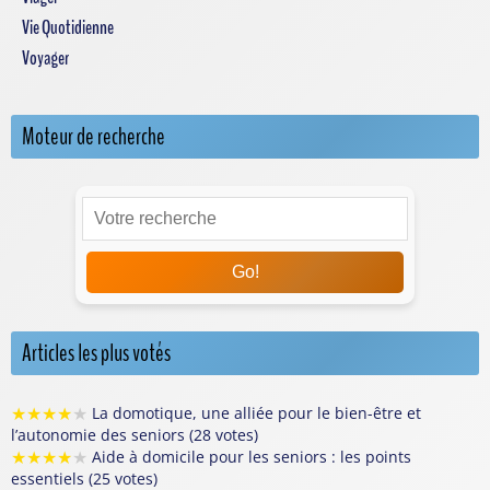
Vie Quotidienne
Voyager
Moteur de recherche
Go!
Articles les plus votés
★
★
★
★
★
La domotique, une alliée pour le bien-être et
l’autonomie des seniors (28 votes)
★
★
★
★
★
Aide à domicile pour les seniors : les points
essentiels (25 votes)