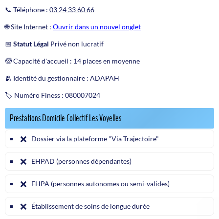
📞 Téléphone :
03 24 33 60 66
🌐 Site Internet :
Ouvrir dans un nouvel onglet
📅
Statut Légal
Privé non lucratif
🧓 Capacité d'accueil : 14 places en moyenne
🫂 Identité du gestionnaire : ADAPAH
🏷️ Numéro Finess : 080007024
Prestations Domicile Collectif Les Voyelles
❌
Dossier via la plateforme "Via Trajectoire"
❌
EHPAD (personnes dépendantes)
❌
EHPA (personnes autonomes ou semi-valides)
❌
Établissement de soins de longue durée