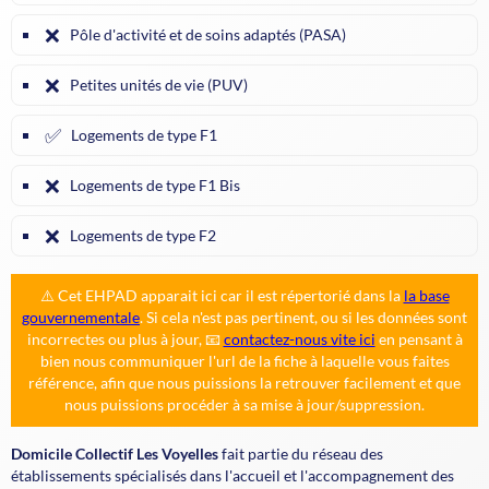
❌
Pôle d'activité et de soins adaptés (PASA)
❌
Petites unités de vie (PUV)
✅
Logements de type F1
❌
Logements de type F1 Bis
❌
Logements de type F2
⚠️ Cet EHPAD apparait ici car il est répertorié dans la
la base
gouvernementale
. Si cela n'est pas pertinent, ou si les données sont
incorrectes ou plus à jour, 📧
contactez-nous vite ici
en pensant à
bien nous communiquer l'url de la fiche à laquelle vous faites
référence, afin que nous puissions la retrouver facilement et que
nous puissions procéder à sa mise à jour/suppression.
Domicile Collectif Les Voyelles
fait partie du réseau des
établissements spécialisés dans l'accueil et l'accompagnement des