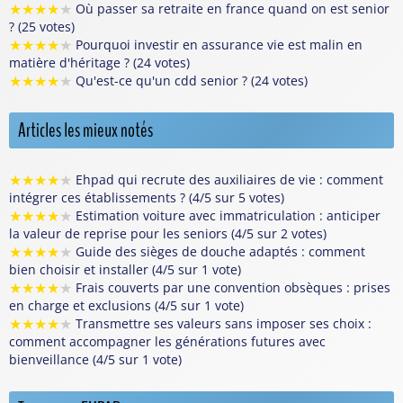
★
★
★
★
★
Où passer sa retraite en france quand on est senior
? (25 votes)
★
★
★
★
★
Pourquoi investir en assurance vie est malin en
matière d'héritage ? (24 votes)
★
★
★
★
★
Qu'est-ce qu'un cdd senior ? (24 votes)
Articles les mieux notés
★
★
★
★
★
Ehpad qui recrute des auxiliaires de vie : comment
intégrer ces établissements ? (4/5 sur 5 votes)
★
★
★
★
★
Estimation voiture avec immatriculation : anticiper
la valeur de reprise pour les seniors (4/5 sur 2 votes)
★
★
★
★
★
Guide des sièges de douche adaptés : comment
bien choisir et installer (4/5 sur 1 vote)
★
★
★
★
★
Frais couverts par une convention obsèques : prises
en charge et exclusions (4/5 sur 1 vote)
★
★
★
★
★
Transmettre ses valeurs sans imposer ses choix :
comment accompagner les générations futures avec
bienveillance (4/5 sur 1 vote)