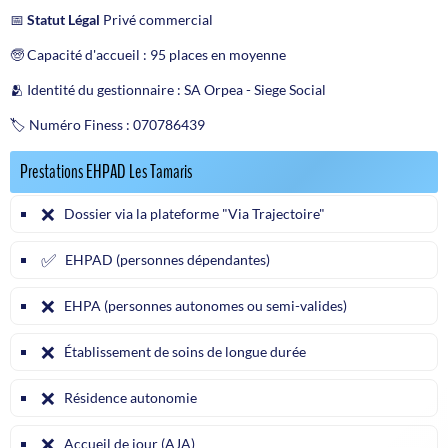
📅
Statut Légal
Privé commercial
🧓 Capacité d'accueil : 95 places en moyenne
🫂 Identité du gestionnaire : SA Orpea - Siege Social
🏷️ Numéro Finess : 070786439
Prestations EHPAD Les Tamaris
❌
Dossier via la plateforme "Via Trajectoire"
✅
EHPAD (personnes dépendantes)
❌
EHPA (personnes autonomes ou semi-valides)
❌
Établissement de soins de longue durée
❌
Résidence autonomie
❌
Accueil de jour (AJA)