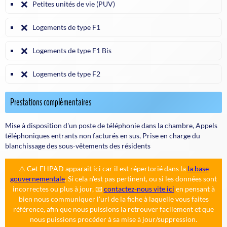
❌
Petites unités de vie (PUV)
❌
Logements de type F1
❌
Logements de type F1 Bis
❌
Logements de type F2
Prestations complémentaires
Mise à disposition d'un poste de téléphonie dans la chambre, Appels
téléphoniques entrants non facturés en sus, Prise en charge du
blanchissage des sous-vêtements des résidents
⚠️ Cet EHPAD apparait ici car il est répertorié dans la
la base
gouvernementale
. Si cela n'est pas pertinent, ou si les données sont
incorrectes ou plus à jour, 📧
contactez-nous vite ici
en pensant à
bien nous communiquer l'url de la fiche à laquelle vous faites
référence, afin que nous puissions la retrouver facilement et que
nous puissions procéder à sa mise à jour/suppression.