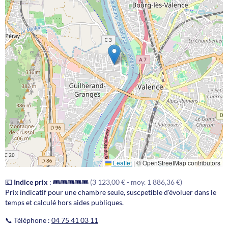
Leaflet
|
© OpenStreetMap contributors
💶
Indice prix
:
🎟️🎟️🎟️🎟️🎟️
(3 123,00 € - moy. 1 886,36 €)
Prix indicatif pour une chambre seule, suscpetible d'évoluer dans le
temps et calculé hors aides publiques.
📞 Téléphone :
04 75 41 03 11