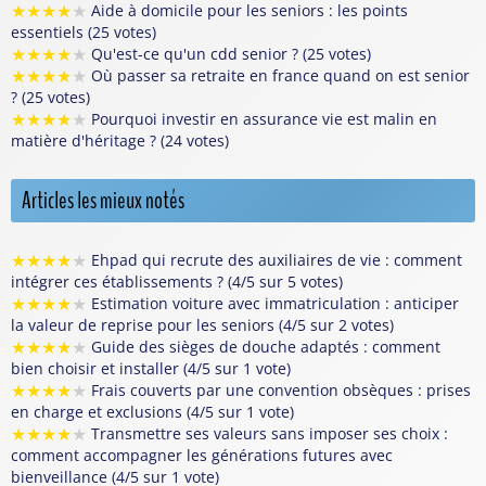
★
★
★
★
★
Aide à domicile pour les seniors : les points
essentiels (25 votes)
★
★
★
★
★
Qu'est-ce qu'un cdd senior ? (25 votes)
★
★
★
★
★
Où passer sa retraite en france quand on est senior
? (25 votes)
★
★
★
★
★
Pourquoi investir en assurance vie est malin en
matière d'héritage ? (24 votes)
Articles les mieux notés
★
★
★
★
★
Ehpad qui recrute des auxiliaires de vie : comment
intégrer ces établissements ? (4/5 sur 5 votes)
★
★
★
★
★
Estimation voiture avec immatriculation : anticiper
la valeur de reprise pour les seniors (4/5 sur 2 votes)
★
★
★
★
★
Guide des sièges de douche adaptés : comment
bien choisir et installer (4/5 sur 1 vote)
★
★
★
★
★
Frais couverts par une convention obsèques : prises
en charge et exclusions (4/5 sur 1 vote)
★
★
★
★
★
Transmettre ses valeurs sans imposer ses choix :
comment accompagner les générations futures avec
bienveillance (4/5 sur 1 vote)