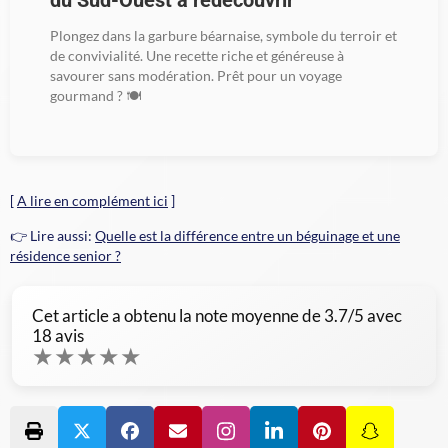
du Sud-Ouest à redécouvrir
Plongez dans la garbure béarnaise, symbole du terroir et
de convivialité. Une recette riche et généreuse à
savourer sans modération. Prêt pour un voyage
gourmand ? 🍽️
[
A lire en complément ici
]
👉 Lire aussi:
Quelle est la différence entre un béguinage et une
résidence senior ?
Cet article a obtenu la note moyenne de
3.7
/5 avec
18
avis
★
★
★
★
★