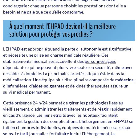
conciergerie : chaque personne choisit les prestations dont elle a
besoin et ne paie que ce qu'elle consomme.
À quel moment l'EHPAD devient-il la meilleure
solution pour protéger vos proches ?
L'EHPAD est approprié quand la perte d'
autonomie
est significative
et nécessite une prise en charge médicale régulière. Ces
établissements médicalisés accueillent des
personnes âgées
dépendantes qui ne peuvent plus vivre seules en sécurité, même avec
des aides à domicile. La principale caractéristique réside dans la
médicalisation. Une équipe pluridisciplinaire composée de
médecins,
d'infirmières, d'aides-soignantes
et de kinésithérapeutes assure un
suivi médical permanent.
Cette présence 24 h/24 permet de gérer les pathologies liées au
vieillissement, d'administrer les traitements et de réagir rapidement
en cas d'urgence. Les liens étroits avec les hôpitaux facilitent
également la gestion des complications. L'hébergement en EHPAD se
fait en chambres individuelles, équipées du matériel nécessaire aux
soins. Le tarif journalier forfaitaire inclut l'hébergement, la