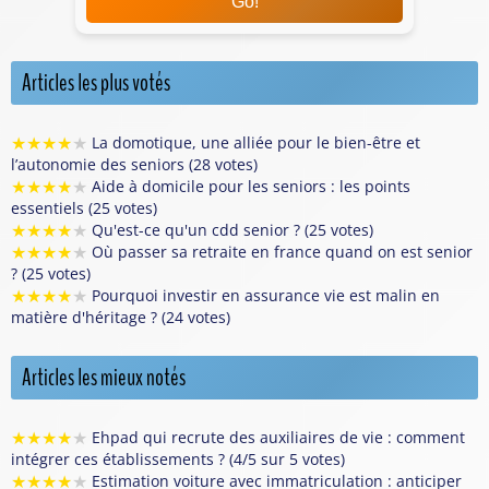
Go!
Articles les plus votés
★
★
★
★
★
La domotique, une alliée pour le bien-être et
l’autonomie des seniors (28 votes)
★
★
★
★
★
Aide à domicile pour les seniors : les points
essentiels (25 votes)
★
★
★
★
★
Qu'est-ce qu'un cdd senior ? (25 votes)
★
★
★
★
★
Où passer sa retraite en france quand on est senior
? (25 votes)
★
★
★
★
★
Pourquoi investir en assurance vie est malin en
matière d'héritage ? (24 votes)
Articles les mieux notés
★
★
★
★
★
Ehpad qui recrute des auxiliaires de vie : comment
intégrer ces établissements ? (4/5 sur 5 votes)
★
★
★
★
★
Estimation voiture avec immatriculation : anticiper