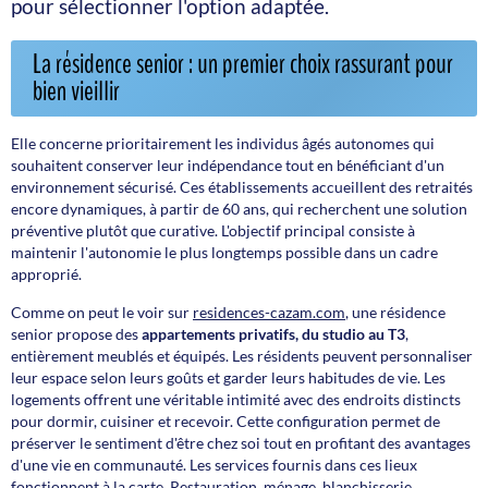
pour sélectionner l'option adaptée.
La résidence senior : un premier choix rassurant pour
bien vieillir
Elle concerne prioritairement les individus âgés autonomes qui
souhaitent conserver leur indépendance tout en bénéficiant d'un
environnement sécurisé. Ces établissements accueillent des retraités
encore dynamiques, à partir de 60 ans, qui recherchent une solution
préventive plutôt que curative. L'objectif principal consiste à
maintenir l'autonomie le plus longtemps possible dans un cadre
approprié.
Comme on peut le voir sur
residences-cazam.com
, une résidence
senior propose des
appartements privatifs, du studio au T3
,
entièrement meublés et équipés. Les résidents peuvent personnaliser
leur espace selon leurs goûts et garder leurs habitudes de vie. Les
logements offrent une véritable intimité avec des endroits distincts
pour dormir, cuisiner et recevoir. Cette configuration permet de
préserver le sentiment d'être chez soi tout en profitant des avantages
d'une vie en communauté. Les services fournis dans ces lieux
fonctionnent à la carte. Restauration, ménage, blanchisserie,